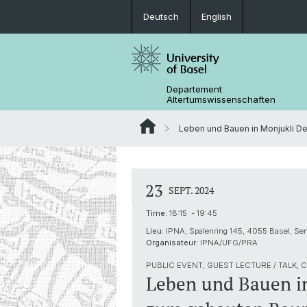
Deutsch
English
Departement
Altertumswissenschaften
Leben und Bauen in Monjukli De
23
SEPT. 2024
Time:
18:15 - 19:45
Lieu:
IPNA, Spalenring 145, 4055 Basel, S
Organisateur:
IPNA/UFG/PRA
PUBLIC EVENT, GUEST LECTURE / TALK,
Leben und Bauen i