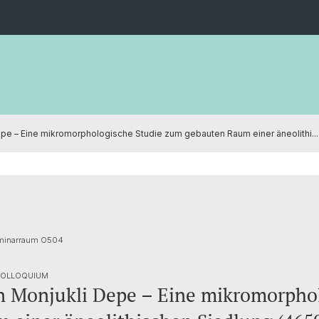
pe – Eine mikromorphologische Studie zum gebauten Raum einer äneolithi...
eminarraum O504
 COLLOQUIUM
n Monjukli Depe – Eine mikromorphol