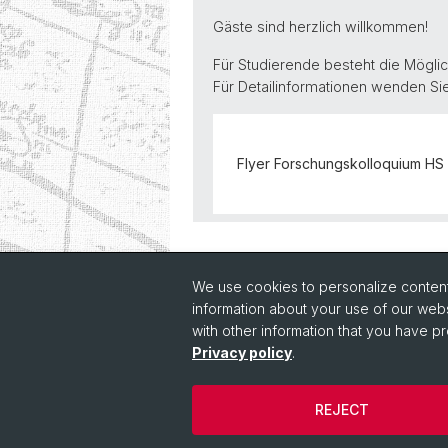
Gäste sind herzlich willkommen!
Für Studierende besteht die Möglic
Für Detailinformationen wenden Sie 
Flyer Forschungskolloquium HS 
Back
We use cookies to personalize content 
information about your use of our webs
with other information that you have pr
Privacy policy
.
REJECT
© Université de Bâle
Cookies