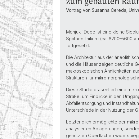
zum gebauten Raum 
Vortrag von Susanna Cereda, Univ
Monjukli Depe ist eine kleine Sie
Spätneolithikum (ca. 6200–5600 v. 
fortgesetzt.
Die Architektur aus der äneolithis
und die Häuser zeigen deutliche G
makroskopischen Ähnlichkeiten au
Strukturen für mikromorphologisc
Diese Studie präsentiert eine mi
Straße, um Einblicke in den Umga
Abfallentsorgung und Instandhaltu
Unterschiede in der Nutzung der 
Letztendlich ermöglichte der mikro
analysierten Ablagerungen, sondern
genutzten Oberflächen widerspieg