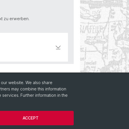
kt zu erwerben.
o our website. We also share
rtners may combine this information
 services. Further information in the
ACCEPT