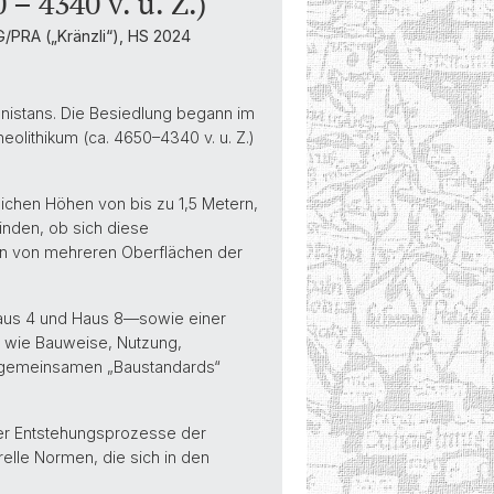
– 4340 v. u. Z.)
/PRA („Kränzli“), HS 2024
nistans. Die Besiedlung begann im
olithikum (ca. 4650–4340 v. u. Z.)
ichen Höhen von bis zu 1,5 Metern,
inden, ob sich diese
en von mehreren Oberflächen der
Haus 4 und Haus 8—sowie einer
 wie Bauweise, Nutzung,
es gemeinsamen „Baustandards“
cher Entstehungsprozesse der
elle Normen, die sich in den