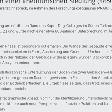
einer äneolithischen Siedlung (4650 
ersität Innsbruck, im Rahmen des Forschungskolloquiums IPNA/UFG
dlung am nördlichen Rand des Kopet-Dag-Gebirges im Süden Turkme
u. Z.) und wurde nach einer etwa 800-jährigen Unterbrechung im Äne
chen Phase ist besonders gut erhalten. Die Wände der Gebäude erre
emeinsamkeiten in Form, Ausrichtung und Grundriss. Um herauszuf
ch in der Nutzung der Gebäude widerspiegeln, wurden Blockprob
he Analysen entnommen.
krostratigraphische Untersuchung der Böden von zwei Gebäuden—
ng mit dem gebauten Raum zu gewinnen. Im Fokus standen Aspekte
ng der Bodenoberflächen. Die Ergebnisse zeigen, dass trotz ein
Gebäude bestehen.
stratigraphische Ansatz nicht nur die Identifizierung unterschiedli
 eröffnete auch neue Perspektiven auf soziale Praktiken und kultur
eln.