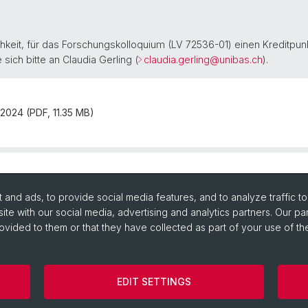
hkeit, für das Forschungskolloquium (LV 72536-01) einen Kreditpun
sich bitte an Claudia Gerling (
claudia.gerling@unibas.ch
).
2024 (PDF, 11.35 MB)
and ads, to provide social media features, and to analyze traffic t
ite with our social media, advertising and analytics partners. Our pa
ovided to them or that they have collected as part of your use of the
EDIT SETTINGS