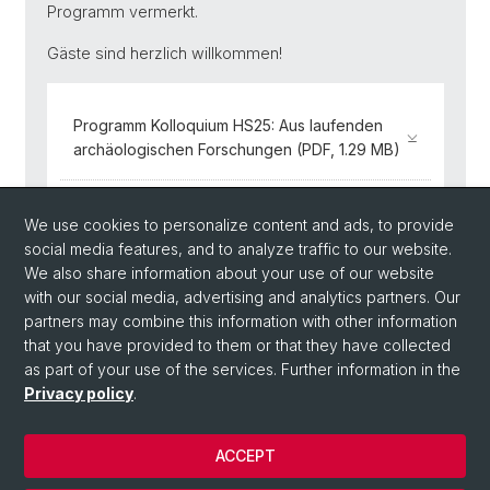
Programm vermerkt.
Gäste sind herzlich willkommen!
Programm Kolloquium HS25: Aus laufenden
archäologischen Forschungen (PDF, 1.29 MB)
Zur Lehrveranstaltung im
We use cookies to personalize content and ads, to provide
Vorlesungsverzeichnis
social media features, and to analyze traffic to our website.
We also share information about your use of our website
with our social media, advertising and analytics partners. Our
partners may combine this information with other information
Back
that you have provided to them or that they have collected
as part of your use of the services. Further information in the
Privacy policy
.
ACCEPT