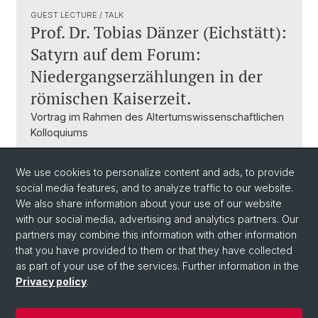
GUEST LECTURE / TALK
Prof. Dr. Tobias Dänzer (Eichstätt):
Satyrn auf dem Forum:
Niedergangserzählungen in der
römischen Kaiserzeit.
Vortrag im Rahmen des Altertumswissenschaftlichen
Kolloquiums
We use cookies to personalize content and ads, to provide
https://www.altphil.uni-
social media features, and to analyze traffic to our website.
freiburg.de/termine/daenzer2024
We also share information about your use of our website
with our social media, advertising and analytics partners. Our
partners may combine this information with other information
Back
that you have provided to them or that they have collected
as part of your use of the services. Further information in the
Privacy policy
.