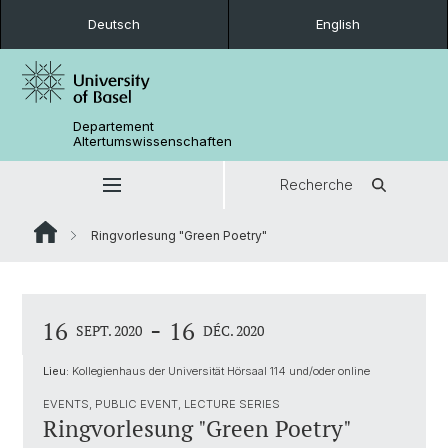
Deutsch
English
Departement
Altertumswissenschaften
Recherche
Ringvorlesung "Green Poetry"
-
16
16
SEPT. 2020
DÉC. 2020
Lieu:
Kollegienhaus der Universität Hörsaal 114 und/oder online
EVENTS, PUBLIC EVENT, LECTURE SERIES
Ringvorlesung "Green Poetry"