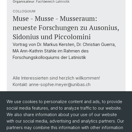
Organisateur:
Fachbereich Latinistik
COLLOQUIUM
Muse - Musse - Musseraum:
neueste Forschungen zu Ausonius,
Sidonius und Piccolomini
Vortrag von Dr. Markus Kersten, Dr. Christian Guerra,
MA Ann-Kathrin Stähle im Rahmen des
Forschungskolloquiums der Latinistik
Alle Interessierten sind herzlich willkommen!
Kontakt: anne-sophie.meyer@unibas.ch
We use cookies to personalize content and ads, to provide
Flyer (PDF, 927.24 KB)
social media features, and to analyze traffic to our website.
We also share information about your use of our website
with our social media, advertising and analytics partners. Our
partners may combine this information with other information
Back