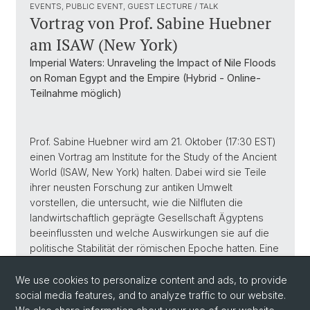
EVENTS, PUBLIC EVENT, GUEST LECTURE / TALK
Vortrag von Prof. Sabine Huebner
am ISAW (New York)
Imperial Waters: Unraveling the Impact of Nile Floods
on Roman Egypt and the Empire (Hybrid - Online-
Teilnahme möglich)
Prof. Sabine Huebner wird am 21. Oktober (17:30 EST)
einen Vortrag am Institute for the Study of the Ancient
World (ISAW, New York) halten. Dabei wird sie Teile
ihrer neusten Forschung zur antiken Umwelt
vorstellen, die untersucht, wie die Nilfluten die
landwirtschaftlich geprägte Gesellschaft Ägyptens
beeinflussten und welche Auswirkungen sie auf die
politische Stabilität der römischen Epoche hatten. Eine
Anmeldung ist unter folgendem Link möglich:
We use cookies to personalize content and ads, to provide
https://isaw.nyu.edu/events/isawlib-huebner-
social media features, and to analyze traffic to our website.
nilefloods