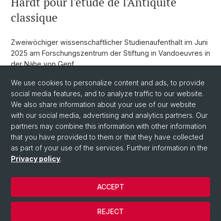
Hardt pour l'étude de l'Antiquité
classique
Zweiwöchiger wissenschaftlicher Studienaufenthalt im Juni
2025 am Forschungszentrum der Stiftung in Vandoeuvres in
der Nähe von Genf
Lisa Brunet möchte während des Forschungsaufenthalts
We use cookies to personalize content and ads, to provide
ihren Sammelband "
social media features, and to analyze traffic to our website.
Grandparents in the Ancient
Mediterranean. Depictions, Roles and Status
We also share information about your use of our website
." voranbringen.
with our social media, advertising and analytics partners. Our
partners may combine this information with other information
Back
that you have provided to them or that they have collected
as part of your use of the services. Further information in the
Privacy policy
.
ACCEPT
REJECT
© Université de Bâle