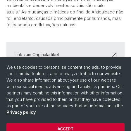
ambientais e desenvolvimentos sociais são muito
atuais.” As mudanças climáticas do final da Antiguidade não
foi, entretanto, causada principalmente por humanos, mas
foi baseada em flutuações naturais.
Link zum Originalartikel
We use cookies to personalize content and ads, to provide
Studies in Late Antiquity
social media features, and to analyze traffic to our website.
We also share information about your use of our website
with our social media, advertising and analytics partners. Our
partners may combine this information with other information
Back
that you have provided to them or that they have collected
as part of your use of the services. Further information in the
Privacy policy
.
ACCEPT