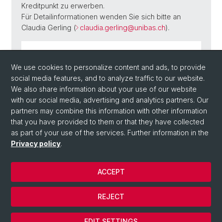
Kreditpunkt zu erwerben.
Für Detailinformationen wenden Sie sich bitte an
Claudia Gerling (
claudia.gerling@unibas.ch
).
Flyer Forschungskolloquium HS 2024 (PDF,
We use cookies to personalize content and ads, to provide
11.35 MB)
social media features, and to analyze traffic to our website.
We also share information about your use of our website
with our social media, advertising and analytics partners. Our
partners may combine this information with other information
Back
that you have provided to them or that they have collected
as part of your use of the services. Further information in the
Privacy policy
.
ACCEPT
REJECT
© Université de Bâle
Cookies
EDIT SETTINGS