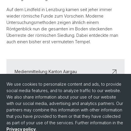
Auf dem Lindfeld in Lenzburg kamen seit jeher immer
wieder römische Funde zum Vorschein. Moderne
Untersuchungsmethoden zeigen ähnlich einem
Röntgenblick nun die gesamten im Boden steckenden
Überreste der römischen Siedlung. Dabei entdeckte man
auch einen bisher erst vermuteten Tempel.
Medienmitteilung Kanton Aargau
We use cookies to personalize content and ads, to provide
Trailer "Auf der Suche nach der verlorenen Stadt"
social media features, and to analyze traffic to our website.
We also share information about your use of our website
with our social media, advertising and analytics partners. Our
partners may combine this information with other information
Back
that you have provided to them or that they have collected
as part of your use of the services. Further information in the
Privacy policy
.