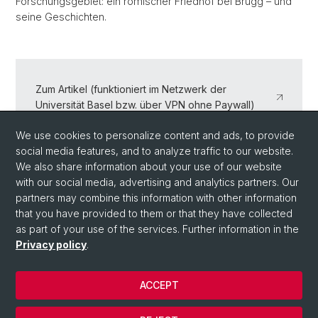
Forschungsgebiet: ein römischer Friedhof bei Brugg – und
seine Geschichten.
Zum Artikel (funktioniert im Netzwerk der
Universität Basel bzw. über VPN ohne Paywall)
We use cookies to personalize content and ads, to provide
Artikel (hinter Paywall)
social media features, and to analyze traffic to our website.
We also share information about your use of our website
with our social media, advertising and analytics partners. Our
partners may combine this information with other information
Back
that you have provided to them or that they have collected
as part of your use of the services. Further information in the
Privacy policy
.
ACCEPT