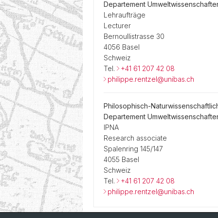
Departement Umweltwissenschafte
Lehraufträge
Lecturer
Bernoullistrasse 30
4056 Basel
Schweiz
Tel.
+41 61 207 42 08
philippe.rentzel@unibas.ch
Philosophisch-Naturwissenschaftlic
Departement Umweltwissenschafte
IPNA
Research associate
Spalenring 145/147
4055 Basel
Schweiz
Tel.
+41 61 207 42 08
philippe.rentzel@unibas.ch