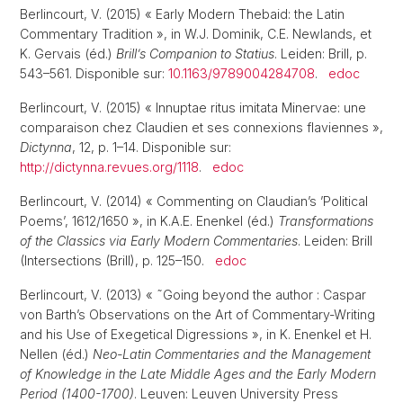
Berlincourt, V. (2015) « Early Modern Thebaid: the Latin
Commentary Tradition », in W.J. Dominik, C.E. Newlands, et
K. Gervais (éd.)
Brill’s Companion to Statius
. Leiden: Brill, p.
543–561. Disponible sur:
10.1163/9789004284708
.
edoc
Berlincourt, V. (2015) « Innuptae ritus imitata Minervae: une
comparaison chez Claudien et ses connexions flaviennes »,
Dictynna
, 12, p. 1–14. Disponible sur:
http://dictynna.revues.org/1118
.
edoc
Berlincourt, V. (2014) « Commenting on Claudian’s ’Political
Poems’, 1612/1650 », in K.A.E. Enenkel (éd.)
Transformations
of the Classics via Early Modern Commentaries
. Leiden: Brill
(Intersections (Brill), p. 125–150.
edoc
Berlincourt, V. (2013) « ˜Going beyond the author : Caspar
von Barth’s Observations on the Art of Commentary-Writing
and his Use of Exegetical Digressions », in K. Enenkel et H.
Nellen (éd.)
Neo-Latin Commentaries and the Management
of Knowledge in the Late Middle Ages and the Early Modern
Period (1400-1700)
. Leuven: Leuven University Press