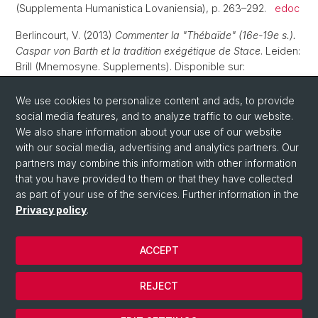
(Supplementa Humanistica Lovaniensia), p. 263–292.
edoc
Berlincourt, V. (2013)
Commenter la "Thébaïde" (16e-19e s.).
Caspar von Barth et la tradition exégétique de Stace
. Leiden:
Brill (Mnemosyne. Supplements). Disponible sur:
10.1163/9789004245129
.
edoc
We use cookies to personalize content and ads, to provide
Berlincourt, V. (2011) « Emericus Cruceus’ Conjectures on the
social media features, and to analyze traffic to our website.
Thebaid and the Achilleid (1620) : a Supplement to the New
We also share information about your use of our website
Edition of Statius’ Epics »,
Mnemosyne
, 64(2), p. 285–294.
with our social media, advertising and analytics partners. Our
Disponible sur:
10.1163/156852511x505385
.
edoc
partners may combine this information with other information
that you have provided to them or that they have collected
as part of your use of the services. Further information in the
Privacy policy
.
ACCEPT
REJECT
© Université de Bâle
Cookies