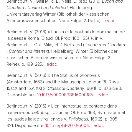
Berlincourt, V., Galli Milic, L., Nelis, D. (éd.) (2016)
Lucan and
Claudian : Context and Intertext
. Heidelberg:
Universitätsverlag Winter (Bibliothek der klassischen
Altertumswissenschaften. Neue Folge, 2. Reihe).
edoc
Berlincourt, V. (2016) « Lucain et le souhait de domination de
la déesse Roma (Claud. Ol. Prob. 160-163) », in V.
Berlincourt, L. Galli Milic, et D. Nelis (éd.)
Lucan and Claudian
: Context and Intertext
. Heidelberg: Winter (Bibliothek der
klassischen Altertumswissenschaften. Neue Folge, 2.
Reihe), p. 199–225.
edoc
Berlincourt, V. (2016) « The Statius of Gronovius
(Amsterdam, 1653) and the Manuscripts London BL Royal
15.C.X and 15.A.XXI »,
Classical Quarterly
, 66(1), p. 376–383.
Disponible sur:
10.1017/s0009838816000185
.
edoc
Berlincourt, V. (2016) « Lien intertextuel et contexte dans
l’œuvre-source&nbsp;: Claudien Ol. Prob. 163, Symmaque et
les laudes Italiae virgiliennes »,
Philologus
, 160(2), p. 305–
321. Disponible sur:
10.1515/phil-2016-5004
.
edoc