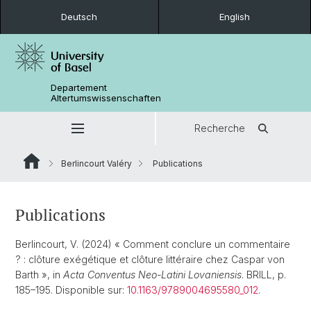
Deutsch
English
Departement
Altertumswissenschaften
Recherche
Berlincourt Valéry
Publications
Publications
Berlincourt, V. (2024) « Comment conclure un commentaire
? : clôture exégétique et clôture littéraire chez Caspar von
Barth », in
Acta Conventus Neo-Latini Lovaniensis
. BRILL, p.
185–195. Disponible sur:
10.1163/9789004695580_012
.