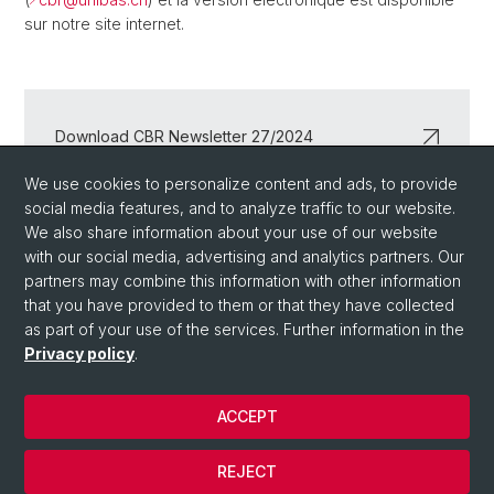
sur notre site internet.
Download CBR Newsletter 27/2024
We use cookies to personalize content and ads, to provide
Alle CBR-Newsletter / Newsletter CBR
social media features, and to analyze traffic to our website.
We also share information about your use of our website
with our social media, advertising and analytics partners. Our
partners may combine this information with other information
Back
that you have provided to them or that they have collected
as part of your use of the services. Further information in the
Privacy policy
.
ACCEPT
REJECT
© Université de Bâle