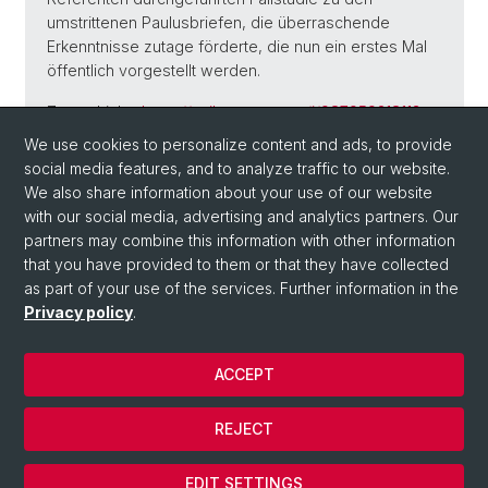
umstrittenen Paulusbriefen, die überraschende
Erkenntnisse zutage förderte, die nun ein erstes Mal
öffentlich vorgestellt werden.
Zoom-Link:
https://unibas.zoom.us/j/98795921811?
pwd=Y3hXblZQbnpqTjM3aGVHODRCNXJzUT09
We use cookies to personalize content and ads, to provide
Meeting-ID: 987 9592 1811
social media features, and to analyze traffic to our website.
Kenncode: 885390
We also share information about your use of our website
with our social media, advertising and analytics partners. Our
partners may combine this information with other information
Back
that you have provided to them or that they have collected
as part of your use of the services. Further information in the
Privacy policy
.
ACCEPT
REJECT
© Université de Bâle
Cookies
EDIT SETTINGS