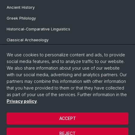
Ancient History
Greek Philology
Historical-Comparative Linguistics
Classical Archaeology
Latin Philology
We use cookies to personalize content and ads, to provide
social media features, and to analyze traffic to our website.
Pre- and Protohistorical and Provincial Roman Archaeology
We also share information about your use of our website
Vindonissa Professorship
with our social media, advertising and analytics partners. Our
partners may combine this information with other information
that you have provided to them or that they have collected
as part of your use of the services. Further information in the
© University of Basel
Privacy policy
.
Faculty of Humanities and Social Sciences
Home
ACCEPT
Privacy Policy
Legal Notice
REJECT