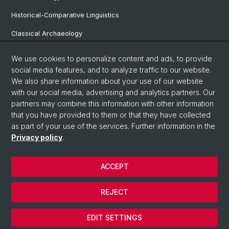
Historical-Comparative Linguistics
Classical Archaeology
Latin Philology
We use cookies to personalize content and ads, to provide
social media features, and to analyze traffic to our website.
Pre- and Protohistorical and Provincial Roman Archaeology
We also share information about your use of our website
Vindonissa Professorship
with our social media, advertising and analytics partners. Our
partners may combine this information with other information
that you have provided to them or that they have collected
as part of your use of the services. Further information in the
© University of Basel
Privacy policy
.
Faculty of Humanities and Social Sciences
Home
ACCEPT
Privacy Policy
Legal Notice
REJECT
Contact & Opening Hours
Cookies
EDIT SETTINGS