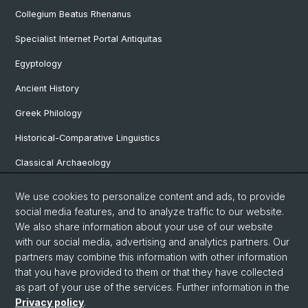
Collegium Beatus Rhenanus
Specialist Internet Portal Antiquitas
Egyptology
Ancient History
Greek Philology
Historical-Comparative Linguistics
Classical Archaeology
Latin Philology
We use cookies to personalize content and ads, to provide
social media features, and to analyze traffic to our website.
Pre- and Protohistorical and Provincial Roman Archaeology
We also share information about your use of our website
Vindonissa Professorship
with our social media, advertising and analytics partners. Our
partners may combine this information with other information
that you have provided to them or that they have collected
as part of your use of the services. Further information in the
© University of Basel
Privacy policy
.