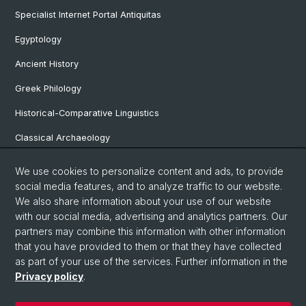
Specialist Internet Portal Antiquitas
Egyptology
Ancient History
Greek Philology
Historical-Comparative Linguistics
Classical Archaeology
Latin Philology
We use cookies to personalize content and ads, to provide
social media features, and to analyze traffic to our website.
Pre- and Protohistorical and Provincial Roman Archaeology
We also share information about your use of our website
Vindonissa Professorship
with our social media, advertising and analytics partners. Our
partners may combine this information with other information
that you have provided to them or that they have collected
as part of your use of the services. Further information in the
© University of Basel
Privacy policy
.
Faculty of Humanities and Social Sciences
Home