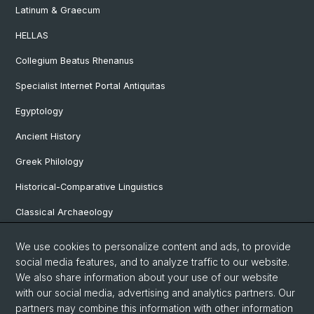
Latinum & Graecum
HELLAS
Collegium Beatus Rhenanus
Specialist Internet Portal Antiquitas
Egyptology
Ancient History
Greek Philology
Historical-Comparative Linguistics
Classical Archaeology
Latin Philology
We use cookies to personalize content and ads, to provide
social media features, and to analyze traffic to our website.
Pre- and Protohistorical and Provincial Roman Archaeology
We also share information about your use of our website
Vindonissa Professorship
with our social media, advertising and analytics partners. Our
partners may combine this information with other information