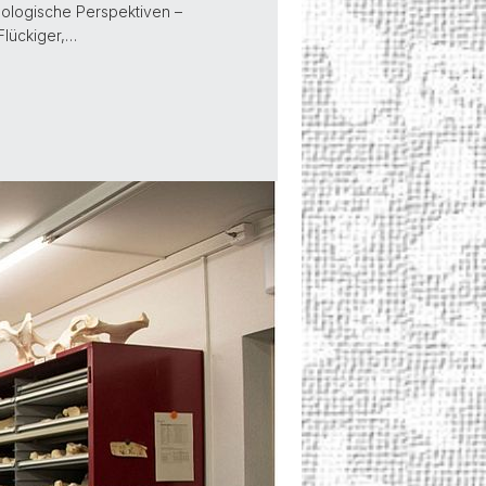
häologische Perspektiven –
Flückiger,…