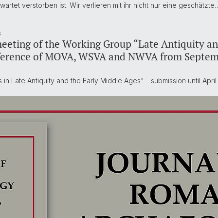
artet verstorben ist. Wir verlieren mit ihr nicht nur eine geschätzte
S
 meeting of the Working Group “Late Antiquity a
nference of MOVA, WSVA and NWVA from Septembe
in Late Antiquity and the Early Middle Ages" - submission until April