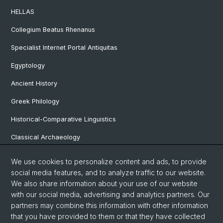
HELLAS
Collegium Beatus Rhenanus
Specialist Internet Portal Antiquitas
Egyptology
Ancient History
Greek Philology
Historical-Comparative Linguistics
Classical Archaeology
Latin Philology
We use cookies to personalize content and ads, to provide
social media features, and to analyze traffic to our website.
Pre- and Protohistorical and Provincial Roman Archaeology
We also share information about your use of our website
Vindonissa Professorship
with our social media, advertising and analytics partners. Our
partners may combine this information with other information
that you have provided to them or that they have collected