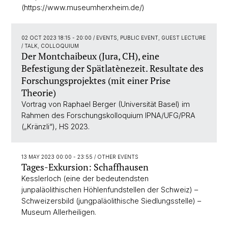
(https://www.museumherxheim.de/)
02 OCT 2023 18:15 - 20:00
/ EVENTS, PUBLIC EVENT, GUEST LECTURE
/ TALK, COLLOQUIUM
Der Montchaibeux (Jura, CH), eine
Befestigung der Spätlatènezeit. Resultate des
Forschungsprojektes (mit einer Prise
Theorie)
Vortrag von Raphael Berger (Universität Basel) im
Rahmen des Forschungskolloquium IPNA/UFG/PRA
(„Kränzli“), HS 2023.
13 MAY 2023 00:00 - 23:55
/ OTHER EVENTS
Tages-Exkursion: Schaffhausen
Kesslerloch (eine der bedeutendsten
junpaläolithischen Höhlenfundstellen der Schweiz) –
Schweizersbild (jungpaläolithische Siedlungsstelle) –
Museum Allerheiligen.