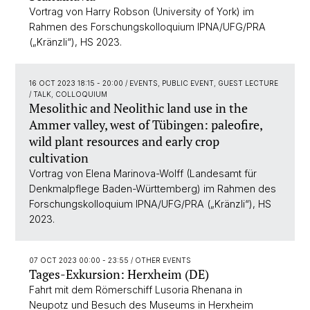
Vortrag von Harry Robson (University of York) im
Rahmen des Forschungskolloquium IPNA/UFG/PRA
(„Kränzli“), HS 2023.
16 OCT 2023 18:15 - 20:00
/ EVENTS, PUBLIC EVENT, GUEST LECTURE
/ TALK, COLLOQUIUM
Mesolithic and Neolithic land use in the
Ammer valley, west of Tübingen: paleofire,
wild plant resources and early crop
cultivation
Vortrag von Elena Marinova-Wolff (Landesamt für
Denkmalpflege Baden-Württemberg) im Rahmen des
Forschungskolloquium IPNA/UFG/PRA („Kränzli“), HS
2023.
07 OCT 2023 00:00 - 23:55
/ OTHER EVENTS
Tages-Exkursion: Herxheim (DE)
Fahrt mit dem Römerschiff Lusoria Rhenana in
Neupotz und Besuch des Museums in Herxheim