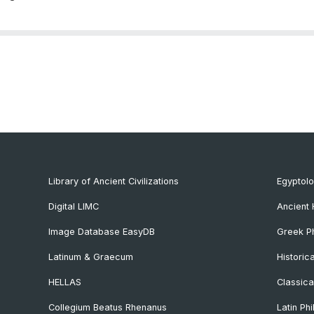
Library of Ancient Civilizations
Egyptol
Digital LIMC
Ancient 
Image Database EasyDB
Greek Ph
Latinum & Graecum
Historic
HELLAS
Classica
Collegium Beatus Rhenanus
Latin Phi