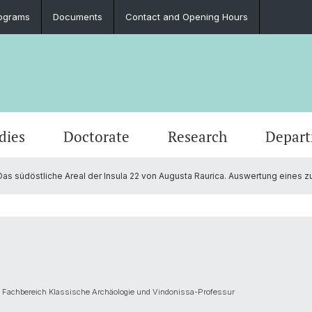
ograms
Documents
Contact and Opening Hours
dies
Doctorate
Research
Depar
as südöstliche Areal der Insula 22 von Augusta Raurica. Auswertung eines 
Events
Students
Doctoral Subjects
Publications
People
Ancient History
Press 
Degre
Final 
Profess
Classi
Job Vacancies and Advertisements
Latinum & Graecum
Media Libraries & Collections
Greek Philology
Social
Academ
Servic
Vindon
Archae
Scientific Advisory Board
Dr. Da
European Archaeology
d Fachbereich Klassische Archäologie und Vindonissa-Professur