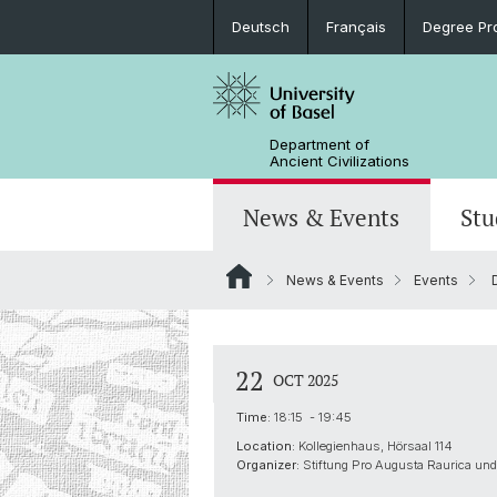
Deutsch
Français
Degree Pr
Department of
Ancient Civilizations
News & Events
Stu
News & Events
Events
D
News
Prospective Students
Doctoral Program
Research Events
Board & Organization
Egyptology
Publications
Courses
Collegium Beatus Rhenanus (CBR)
Library
Latin Philology
22
OCT 2025
Events Archive
Career entry
Associations & Cooperations
Time:
18:15 - 19:45
Historical-Comparative Linguistics
Location:
Kollegienhaus, Hörsaal 114
Organizer:
Stiftung Pro Augusta Raurica un