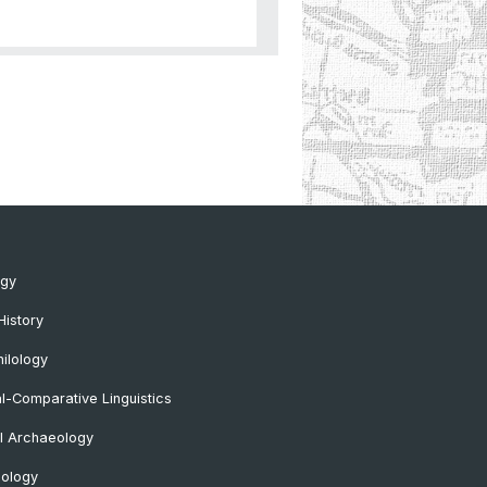
ogy
History
ilology
al-Comparative Linguistics
l Archaeology
lology