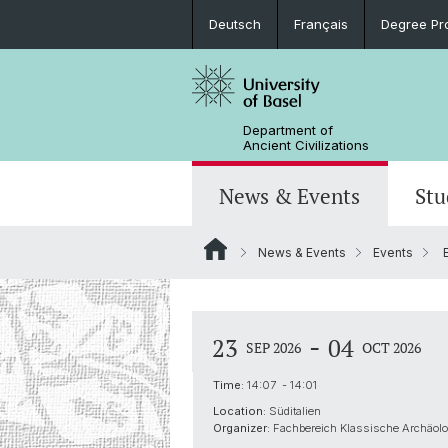
Deutsch
Français
Degree Pr
Department of
Ancient Civilizations
News & Events
Stu
News & Events
Events
E
News
Prospective Students
Doctoral Program
Research Events
Board & Organization
Egyptology
Publications
Courses
Collegium Beatus Rhenanus (CBR)
Library
Latin Philology
-
23
04
SEP 2026
OCT 2026
Events Archive
Career entry
Associations & Cooperations
Time:
14:07 - 14:01
Historical-Comparative Linguistics
Location:
Süditalien
Organizer:
Fachbereich Klassische Archäolo