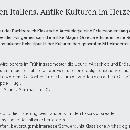
en Italiens. Antike Kulturen im Herz
t der Fachbereich Klassische Archäologie eine Exkursion entlang d
 werden wir gemeinsam die antike Magna Graecia erkunden, eine Reg
 natürlicher Schnittpunkt der Kulturen des gesamten Mittelmeerra
 wird bereits im Frühlingssemester die Übung «Abschied und Erlösu
ch für die Teilnahme an der Exkursion eine obligatorische Vorauss
werden. Die Kosten für die Exkursion werden sich auf ca. CHF 500
uppe (Flug).
 h, Schnitz Seminarraum 02
 und die Erstellung des Handouts für den Exkursionsreader
physische Belastbarkeit erfordern.
ften, bevorzugt mit Interesse/Schwerpunkt Klassische Archäologie