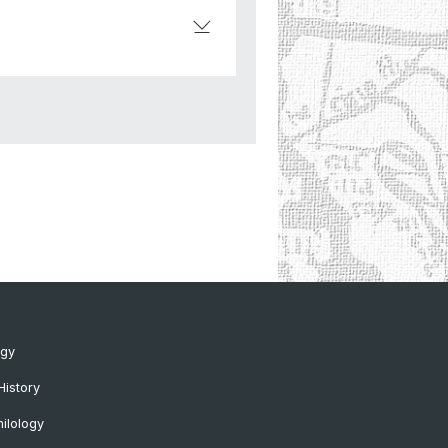
ogy
History
ilology