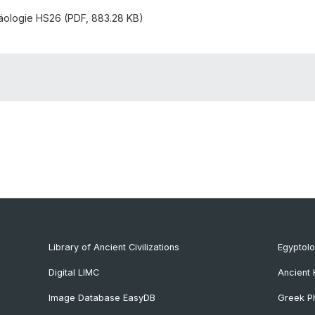
häologie HS26 (PDF, 883.28 KB)
Library of Ancient Civilizations
Egyptol
Digital LIMC
Ancient 
Image Database EasyDB
Greek Ph