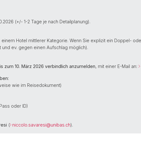
0.2026 (+/- 1-2 Tage je nach Detailplanung).
n einem Hotel mittlerer Kategorie. Wenn Sie explizit ein Doppel- 
it und ev. gegen einen Aufschlag möglich).
is zum 10. März 2026 verbindlich anzumelden
, mit einer E-Mail an:
ben:
weise wie im Reisedokument)
ass oder ID)
resi
(
niccolo.savaresi@
unibas.ch
).