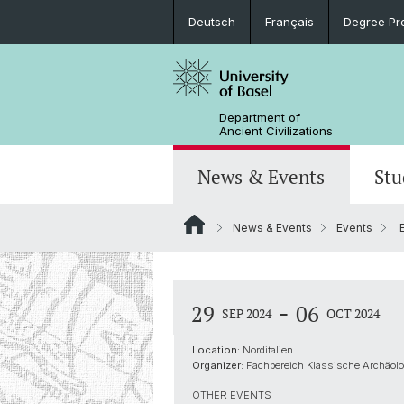
Deutsch
Français
Degree Pr
Department of
Ancient Civilizations
News & Events
Stu
News & Events
Events
E
News
Prospective Students
Doctoral Program
Research Events
Board & Organization
Egyptology
Publications
Courses
Collegium Beatus Rhenanus (CBR)
Media Libraries & Collections
Latin Philology
-
29
06
SEP 2024
OCT 2024
Events Archive
Career entry
Scientific Advisory Board
Location:
Norditalien
Historical-Comparative Linguistics
Organizer:
Fachbereich Klassische Archäolo
OTHER EVENTS