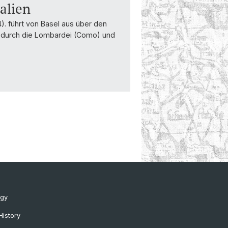
alien
4). führt von Basel aus über den
nd durch die Lombardei (Como) und
ogy
History