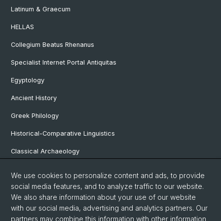
Latinum & Graecum
HELLAS
Collegium Beatus Rhenanus
Specialist Internet Portal Antiquitas
Egyptology
Ancient History
Greek Philology
Historical-Comparative Linguistics
Classical Archaeology
Latin Philology
We use cookies to personalize content and ads, to provide
social media features, and to analyze traffic to our website.
Pre- and Protohistorical and Provincial Roman Archaeology
We also share information about your use of our website
Vindonissa Professorship
with our social media, advertising and analytics partners. Our
partners may combine this information with other information