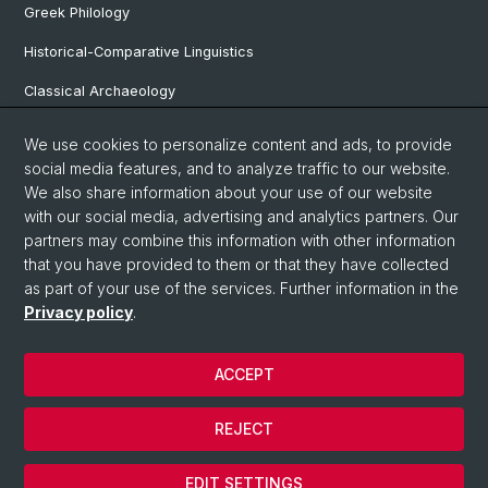
Greek Philology
Historical-Comparative Linguistics
Classical Archaeology
Latin Philology
We use cookies to personalize content and ads, to provide
social media features, and to analyze traffic to our website.
Pre- and Protohistorical and Provincial Roman Archaeology
We also share information about your use of our website
Vindonissa Professorship
with our social media, advertising and analytics partners. Our
partners may combine this information with other information
that you have provided to them or that they have collected
as part of your use of the services. Further information in the
© University of Basel
Privacy policy
.
Faculty of Humanities and Social Sciences
Home
ACCEPT
Privacy Policy
Legal Notice
REJECT
Contact & Opening Hours
Cookies
EDIT SETTINGS