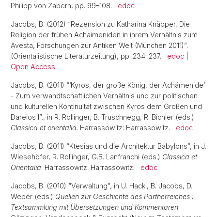
Philipp von Zabern, pp. 99–108.
edoc
Jacobs, B. (2012) “Rezension zu Katharina Knäpper, Die
Religion der frühen Achaimeniden in ihrem Verhältnis zum
Avesta, Forschungen zur Antiken Welt (München 2011)”.
(Orientalistische Literaturzeitung), pp. 234–237.
edoc
|
Open Access
Jacobs, B. (2011) “‘Kyros, der große König, der Achämenide’
- Zum verwandtschaftlichen Verhältnis und zur politischen
und kulturellen Kontinuität zwischen Kyros dem Großen und
Dareios I”., in R. Rollinger, B. Truschnegg, R. Bichler (eds.)
Classica et orientalia
. Harrassowitz: Harrassowitz.
edoc
Jacobs, B. (2011) “Ktesias und die Architektur Babylons”, in J.
Wiesehöfer, R. Rollinger, G.B. Lanfranchi (eds.)
Classica et
Orientalia
. Harrassowitz: Harrassowitz.
edoc
Jacobs, B. (2010) “Verwaltung”, in U. Hackl, B. Jacobs, D.
Weber (eds.)
Quellen zur Geschichte des Partherreiches :
Textsammlung mit Übersetzungen und Kommentaren
.