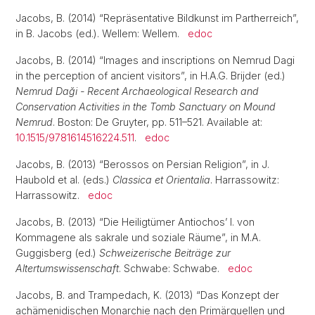
Jacobs, B. (2014) “Repräsentative Bildkunst im Partherreich”,
in B. Jacobs (ed.). Wellem: Wellem.
edoc
Jacobs, B. (2014) “Images and inscriptions on Nemrud Dagi
in the perception of ancient visitors”, in H.A.G. Brijder (ed.)
Nemrud Daği - Recent Archaeological Research and
Conservation Activities in the Tomb Sanctuary on Mound
Nemrud
. Boston: De Gruyter, pp. 511–521. Available at:
10.1515/9781614516224.511
.
edoc
Jacobs, B. (2013) “Berossos on Persian Religion”, in J.
Haubold et al. (eds.)
Classica et Orientalia
. Harrassowitz:
Harrassowitz.
edoc
Jacobs, B. (2013) “Die Heiligtümer Antiochos’ I. von
Kommagene als sakrale und soziale Räume”, in M.A.
Guggisberg (ed.)
Schweizerische Beiträge zur
Altertumswissenschaft
. Schwabe: Schwabe.
edoc
Jacobs, B. and Trampedach, K. (2013) “Das Konzept der
achämenidischen Monarchie nach den Primärquellen und