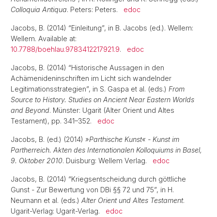
Colloquia Antiqua
. Peters: Peters.
edoc
Jacobs, B. (2014) “Einleitung”, in B. Jacobs (ed.). Wellem:
Wellem. Available at:
10.7788/boehlau.9783412217921.9
.
edoc
Jacobs, B. (2014) “Historische Aussagen in den
Achämenideninschriften im Licht sich wandelnder
Legitimationsstrategien”, in S. Gaspa et al. (eds.)
From
Source to History. Studies on Ancient Near Eastern Worlds
and Beyond
. Münster: Ugarit (Alter Orient und Altes
Testament), pp. 341–352.
edoc
Jacobs, B. (ed.) (2014)
»Parthische Kunst« - Kunst im
Partherreich. Akten des Internationalen Kolloquiums in Basel,
9. Oktober 2010
. Duisburg: Wellem Verlag.
edoc
Jacobs, B. (2014) “Kriegsentscheidung durch göttliche
Gunst - Zur Bewertung von DBi §§ 72 und 75”, in H.
Neumann et al. (eds.)
Alter Orient und Altes Testament
.
Ugarit-Verlag: Ugarit-Verlag.
edoc