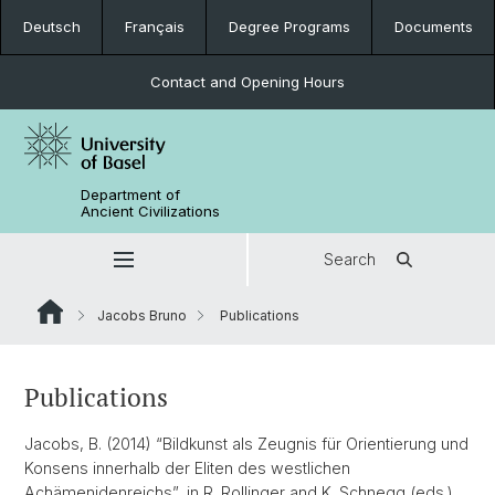
Deutsch
Français
Degree Programs
Documents
Contact and Opening Hours
Department of
Ancient Civilizations
Search
Jacobs Bruno
Publications
Publications
Jacobs, B. (2014) “Bildkunst als Zeugnis für Orientierung und
Konsens innerhalb der Eliten des westlichen
Achämenidenreichs”, in R. Rollinger and K. Schnegg (eds.)