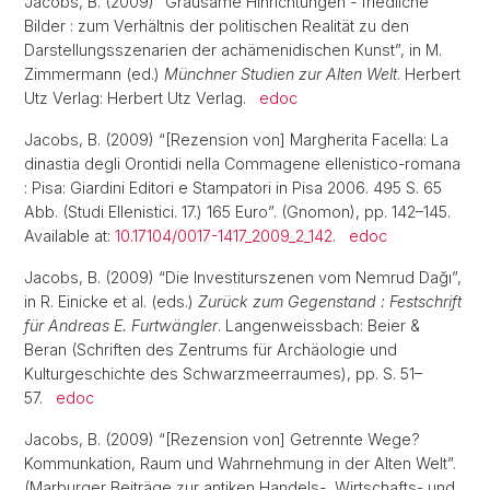
Jacobs, B. (2009) “Grausame Hinrichtungen - friedliche
Bilder : zum Verhältnis der politischen Realität zu den
Darstellungsszenarien der achämenidischen Kunst”, in M.
Zimmermann (ed.)
Münchner Studien zur Alten Welt
. Herbert
Utz Verlag: Herbert Utz Verlag.
edoc
Jacobs, B. (2009) “[Rezension von] Margherita Facella: La
dinastia degli Orontidi nella Commagene ellenistico-romana
: Pisa: Giardini Editori e Stampatori in Pisa 2006. 495 S. 65
Abb. (Studi Ellenistici. 17.) 165 Euro”. (Gnomon), pp. 142–145.
Available at:
10.17104/0017-1417_2009_2_142
.
edoc
Jacobs, B. (2009) “Die Investiturszenen vom Nemrud Dağı”,
in R. Einicke et al. (eds.)
Zurück zum Gegenstand : Festschrift
für Andreas E. Furtwängler
. Langenweissbach: Beier &
Beran (Schriften des Zentrums für Archäologie und
Kulturgeschichte des Schwarzmeerraumes), pp. S. 51–
57.
edoc
Jacobs, B. (2009) “[Rezension von] Getrennte Wege?
Kommunkation, Raum und Wahrnehmung in der Alten Welt”.
(Marburger Beiträge zur antiken Handels-, Wirtschafts- und