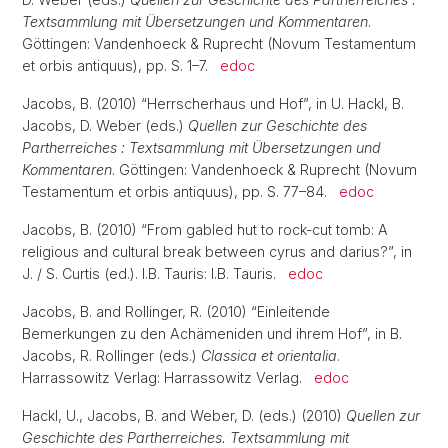
Textsammlung mit Übersetzungen und Kommentaren
.
Göttingen: Vandenhoeck & Ruprecht (Novum Testamentum
et orbis antiquus), pp. S. 1–7.
edoc
Jacobs, B. (2010) “Herrscherhaus und Hof”, in U. Hackl, B.
Jacobs, D. Weber (eds.)
Quellen zur Geschichte des
Partherreiches : Textsammlung mit Übersetzungen und
Kommentaren
. Göttingen: Vandenhoeck & Ruprecht (Novum
Testamentum et orbis antiquus), pp. S. 77–84.
edoc
Jacobs, B. (2010) “From gabled hut to rock-cut tomb: A
religious and cultural break between cyrus and darius?”, in
J. / S. Curtis (ed.). I.B. Tauris: I.B. Tauris.
edoc
Jacobs, B. and Rollinger, R. (2010) “Einleitende
Bemerkungen zu den Achämeniden und ihrem Hof”, in B.
Jacobs, R. Rollinger (eds.)
Classica et orientalia
.
Harrassowitz Verlag: Harrassowitz Verlag.
edoc
Hackl, U., Jacobs, B. and Weber, D. (eds.) (2010)
Quellen zur
Geschichte des Partherreiches. Textsammlung mit