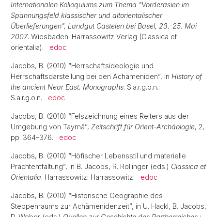
Internationalen Kolloquiums zum Thema "Vorderasien im
Spannungsfeld klassischer und altorientalischer
Überlieferungen", Landgut Castelen bei Basel, 23.-25. Mai
2007
. Wiesbaden: Harrassowitz Verlag (Classica et
orientalia).
edoc
Jacobs, B. (2010) “Herrschaftsideologie und
Herrschaftsdarstellung bei den Achämeniden”, in
History of
the ancient Near East. Monographs
. S.a.r.g.o.n.:
S.a.r.g.o.n.
edoc
Jacobs, B. (2010) “Felszeichnung eines Reiters aus der
Umgebung von Taymā”,
Zeitschrift für Orient-Archäologie
, 2,
pp. 364–376.
edoc
Jacobs, B. (2010) “Höfischer Lebensstil und materielle
Prachtentfaltung”, in B. Jacobs, R. Rollinger (eds.)
Classica et
Orientalia
. Harrassowitz: Harrassowitz.
edoc
Jacobs, B. (2010) “Historische Geographie des
Steppenraums zur Achämenidenzeit”, in U. Hackl, B. Jacobs,
D. Weber (eds.)
Quellen zur Geschichte des Partherreiches :