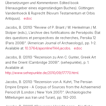
Übersetzungen und Kommentaren
. Edited book
(Herausgeber eines eigenständigen Buches). Göttingen:
Vandenhoeck & Ruprecht (Novum Testamentum et Orbis
Antiquus).
edoc
Jacobs, B. (2010) “Review of P. Briant / W. Henkelman / M.
Stolper (eds.), L’archive des fortifications de Persépolis: État
des questions et perspecitves de recherches, Persika 12
(Paris 2008)”. (American Journal of Archaeology), pp. 1–2.
Available at:
10.3764/ajaonline1144.jacobs
.
edoc
Jacobs, B. (2010) “Rezension zu Ann C. Gunter, Greek Art
and the Orient (Cambridge 2009)”. (sehepunkte), p. 1.
Available at:
http://www.sehepunkte.de/2010/09/17770.html
.
Jacobs, B. (2010) “Rezension von A. Kuhrt, The Persian
Empire Empire - A Corpus of Sources from the Achaemenid
Period I/II (London / New York 2007)”. (Archäologische
Mitteilungen aus Iran und Turan), pp. 192–200.