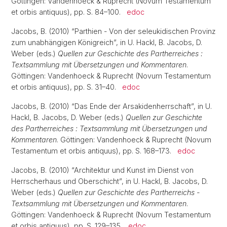
Göttingen: Vandenhoeck & Ruprecht (Novum Testamentum
et orbis antiquus), pp. S. 84–100.
edoc
Jacobs, B. (2010) “Parthien - Von der seleukidischen Provinz
zum unabhängigen Königreich”, in U. Hackl, B. Jacobs, D.
Weber (eds.)
Quellen zur Geschichte des Partherreiches :
Textsammlung mit Übersetzungen und Kommentaren
.
Göttingen: Vandenhoeck & Ruprecht (Novum Testamentum
et orbis antiquus), pp. S. 31–40.
edoc
Jacobs, B. (2010) “Das Ende der Arsakidenherrschaft”, in U.
Hackl, B. Jacobs, D. Weber (eds.)
Quellen zur Geschichte
des Partherreiches : Textsammlung mit Übersetzungen und
Kommentaren
. Göttingen: Vandenhoeck & Ruprecht (Novum
Testamentum et orbis antiquus), pp. S. 168–173.
edoc
Jacobs, B. (2010) “Architektur und Kunst im Dienst von
Herrscherhaus und Oberschicht”, in U. Hackl, B. Jacobs, D.
Weber (eds.)
Quellen zur Geschichte des Partherreichs -
Textsammlung mit Übersetzungen und Kommentaren
.
Göttingen: Vandenhoeck & Ruprecht (Novum Testamentum
et orbis antiquus), pp. S. 129–135.
edoc