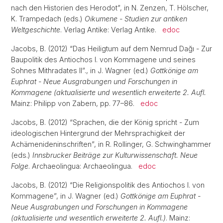
nach den Historien des Herodot”, in N. Zenzen, T. Hölscher,
K. Trampedach (eds.)
Oikumene - Studien zur antiken
Weltgeschichte
. Verlag Antike: Verlag Antike.
edoc
Jacobs, B. (2012) “Das Heiligtum auf dem Nemrud Dağı - Zur
Baupolitik des Antiochos I. von Kommagene und seines
Sohnes Mithradates II”., in J. Wagner (ed.)
Gottkönige am
Euphrat - Neue Ausgrabungen und Forschungen in
Kommagene (aktualisierte und wesentlich erweiterte 2. Aufl.
Mainz: Philipp von Zabern, pp. 77–86.
edoc
Jacobs, B. (2012) “Sprachen, die der König spricht - Zum
ideologischen Hintergrund der Mehrsprachigkeit der
Achämenideninschriften”, in R. Rollinger, G. Schwinghammer
(eds.)
Innsbrucker Beiträge zur Kulturwissenschaft. Neue
Folge
. Archaeolingua: Archaeolingua.
edoc
Jacobs, B. (2012) “Die Religionspolitik des Antiochos I. von
Kommagene”, in J. Wagner (ed.)
Gottkönige am Euphrat -
Neue Ausgrabungen und Forschungen in Kommagene
(aktualisierte und wesentlich erweiterte 2. Aufl.)
. Mainz: