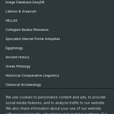
Image Database EasyDB
Latinum & Graecum
HELLAS
Collegium Beatus Rhenanus
Specialist Internet Portal Antiquitas
Egyptology
Ancient History
Greek Philology
Historical-Comparative Linguistics
Classical Archaeology
Latin Philology
We use cookies to personalize content and ads, to provide
social media features, and to analyze traffic to our website.
Pre- and Protohistorical and Provincial Roman Archaeology
We also share information about your use of our website
Vindonissa Professorship
with our social media, advertising and analytics partners. Our