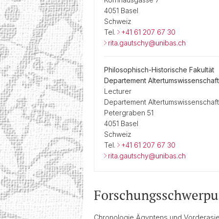
4051 Basel
Schweiz
Tel.
+41 61 207 67 30
rita.gautschy@unibas.ch
Philosophisch-Historische Fakultät
Departement Altertumswissenschaf
Lecturer
Departement Altertumswissenschaf
Petergraben 51
4051 Basel
Schweiz
Tel.
+41 61 207 67 30
rita.gautschy@unibas.ch
Forschungsschwerpu
Chronologie Ägyptens und Vorderasie