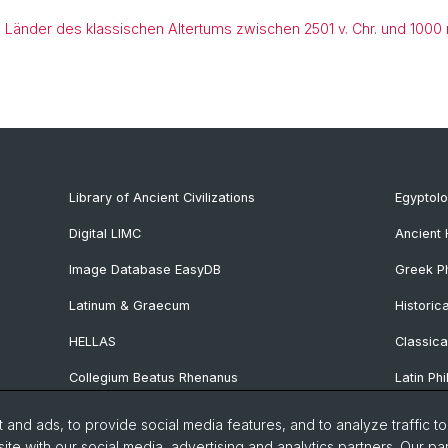
 Länder des klassischen Altertums zwischen 2501 v. Chr. und 1000 n
Library of Ancient Civilizations
Egyptol
Digital LIMC
Ancient 
Image Database EasyDB
Greek Ph
Latinum & Graecum
Historic
HELLAS
Classica
Collegium Beatus Rhenanus
Latin Phi
Specialist Internet Portal Antiquitas
Pre- and
and ads, to provide social media features, and to analyze traffic t
Archaeo
ite with our social media, advertising and analytics partners. Our pa