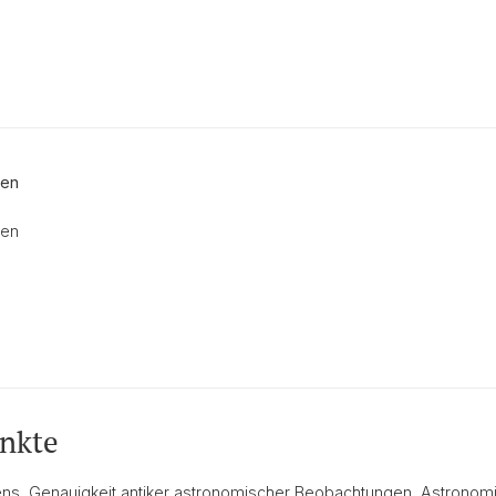
ten
ten
nkte
ns, Genauigkeit antiker astronomischer Beobachtungen, Astronom