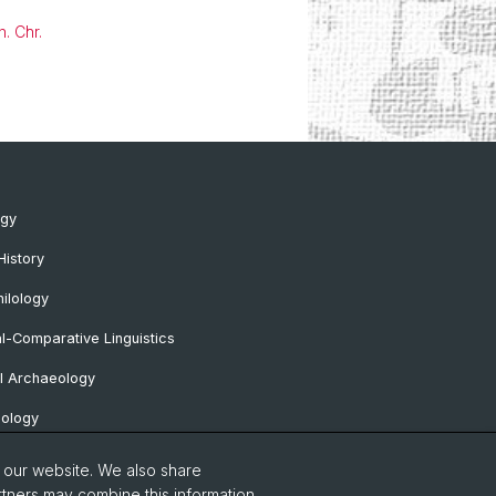
. Chr.
ogy
History
ilology
al-Comparative Linguistics
l Archaeology
lology
 Protohistorical and Provincial Roman
o our website. We also share
logy
rtners may combine this information