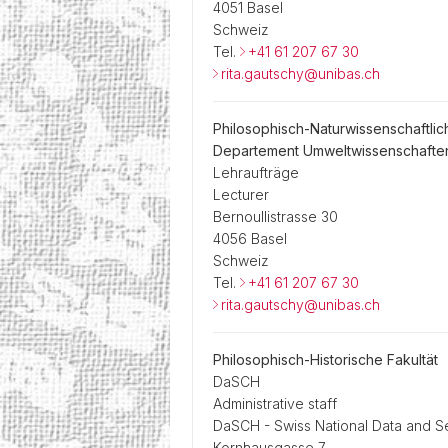
4051 Basel
Schweiz
Tel.
+41 61 207 67 30
rita.gautschy@unibas.ch
Philosophisch-Naturwissenschaftlic
Departement Umweltwissenschafte
Lehraufträge
Lecturer
Bernoullistrasse 30
4056 Basel
Schweiz
Tel.
+41 61 207 67 30
rita.gautschy@unibas.ch
Philosophisch-Historische Fakultät
DaSCH
Administrative staff
DaSCH - Swiss National Data and Se
Kornhausgasse 7