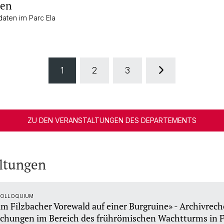
sen
aten im Parc Ela
1
2
3
ZU DEN VERANSTALTUNGEN DES DEPARTEMENTS
ltungen
 COLLOQUIUM
 im Filzbacher Vorewald auf einer Burgruine» - Archivrec
uchungen im Bereich des frührömischen Wachtturms in 