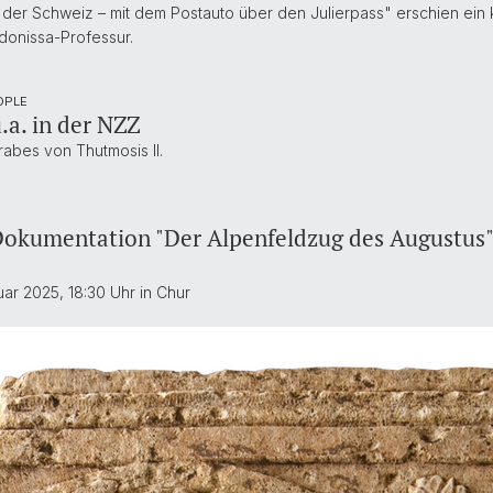
der Schweiz – mit dem Postauto über den Julierpass" erschien ein 
onissa-Professur.
OPLE
u.a. in der NZZ
rabes von Thutmosis II.
Dokumentation "Der Alpenfeldzug des Augustu
r 2025, 18:30 Uhr in Chur