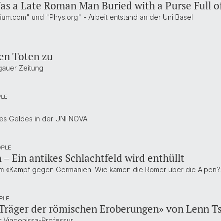
as a Late Roman Man Buried with a Purse Full o
um.com" und "Phys.org" - Arbeit entstand an der Uni Basel
en Toten zu
rgauer Zeitung
PLE
des Geldes in der UNI NOVA
OPLE
– Ein antikes Schlachtfeld wird enthüllt
ilm «Kampf gegen Germanien: Wie kamen die Römer über die Alpen?
PLE
 Träger der römischen Eroberungen» von Lenn T
r Vindonissa-Professur