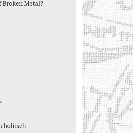
f Broken Metal?
»
scholitsch