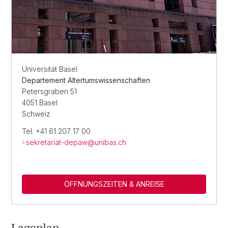
Universität Basel
Departement Altertumswissenschaften
Petersgraben 51
4051 Basel
Schweiz
Tel. +41 61 207 17 00
sekretariat-depaw@
unibas.ch
ÖFFNUNGSZEITEN & ANREISE
Lageplan