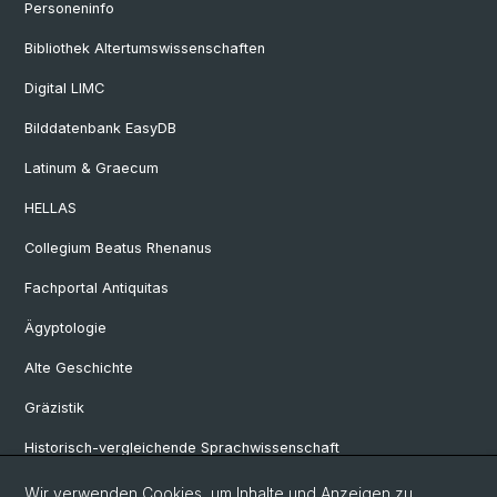
Personeninfo
Bibliothek Altertumswissenschaften
Digital LIMC
Bilddatenbank EasyDB
Latinum & Graecum
HELLAS
Collegium Beatus Rhenanus
Fachportal Antiquitas
Ägyptologie
Alte Geschichte
Gräzistik
Historisch-vergleichende Sprachwissenschaft
Klassische Archäologie
Wir verwenden Cookies, um Inhalte und Anzeigen zu