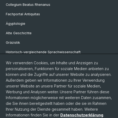
Collegium Beatus Rhenanus
Fachportal Antiquitas
Ägyptologie
Alte Geschichte
Gräzistik
Historisch-vergleichende Sprachwissenschaft
Klassische Archäologie
Wir verwenden Cookies, um Inhalte und Anzeigen zu
personalisieren, Funktionen für soziale Medien anbieten zu
Latinistik
können und die Zugriffe auf unserer Website zu analysieren.
Außerdem geben wir Informationen zu Ihrer Verwendung
Ur- und Frühgeschichtliche und Provinzialrömische Archäologie
unserer Website an unsere Partner für soziale Medien,
Vindonissa-Professur
Werbung und Analysen weiter. Unsere Partner führen diese
Informationen möglicherweise mit weiteren Daten zusammen,
die Sie ihnen bereitgestellt haben oder die sie im Rahmen
Ihrer Nutzung der Dienste gesammelt haben. Weitere
© Universität Basel
Informationen finden Sie in der
Datenschutzerklärung
.
Philosophisch-Historische Fakultät