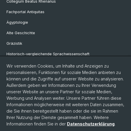
Collegium Beatus Rhenanus
Fachportal Antiquitas
Ägyptologie
Alte Geschichte
Gräzistik
Historisch-vergleichende Sprachwissenschaft
Klassische Archäologie
Wir verwenden Cookies, um Inhalte und Anzeigen zu
personalisieren, Funktionen für soziale Medien anbieten zu
Latinistik
können und die Zugriffe auf unserer Website zu analysieren.
Außerdem geben wir Informationen zu Ihrer Verwendung
Ur- und Frühgeschichtliche und Provinzialrömische Archäologie
unserer Website an unsere Partner für soziale Medien,
Vindonissa-Professur
Werbung und Analysen weiter. Unsere Partner führen diese
Informationen möglicherweise mit weiteren Daten zusammen,
die Sie ihnen bereitgestellt haben oder die sie im Rahmen
Ihrer Nutzung der Dienste gesammelt haben. Weitere
© Universität Basel
Informationen finden Sie in der
Datenschutzerklärung
.
Philosophisch-Historische Fakultät