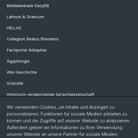
Bilddatenbank EasyDB
Latinum & Graecum
HELLAS
Collegium Beatus Rhenanus
Fachportal Antiquitas
Ägyptologie
Alte Geschichte
Gräzistik
Historisch-vergleichende Sprachwissenschaft
Klassische Archäologie
Wir verwenden Cookies, um Inhalte und Anzeigen zu
personalisieren, Funktionen für soziale Medien anbieten zu
Latinistik
können und die Zugriffe auf unserer Website zu analysieren.
Außerdem geben wir Informationen zu Ihrer Verwendung
Ur- und Frühgeschichtliche und Provinzialrömische Archäologie
unserer Website an unsere Partner für soziale Medien,