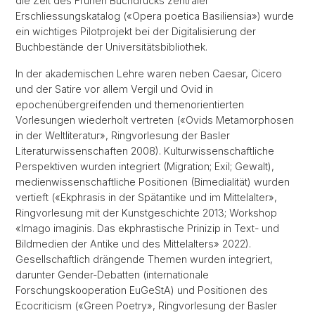
die Zeit des Frühen Buchdrucks zentraler
Erschliessungskatalog («Opera poetica Basiliensia») wurde
ein wichtiges Pilotprojekt bei der Digitalisierung der
Buchbestände der Universitätsbibliothek.
In der akademischen Lehre waren neben Caesar, Cicero
und der Satire vor allem Vergil und Ovid in
epochenübergreifenden und themenorientierten
Vorlesungen wiederholt vertreten («Ovids Metamorphosen
in der Weltliteratur», Ringvorlesung der Basler
Literaturwissenschaften 2008). Kulturwissenschaftliche
Perspektiven wurden integriert (Migration; Exil; Gewalt),
medienwissenschaftliche Positionen (Bimedialität) wurden
vertieft («Ekphrasis in der Spätantike und im Mittelalter»,
Ringvorlesung mit der Kunstgeschichte 2013; Workshop
«Imago imaginis. Das ekphrastische Prinizip in Text- und
Bildmedien der Antike und des Mittelalters» 2022).
Gesellschaftlich drängende Themen wurden integriert,
darunter Gender-Debatten (internationale
Forschungskooperation EuGeStA) und Positionen des
Ecocriticism («Green Poetry», Ringvorlesung der Basler