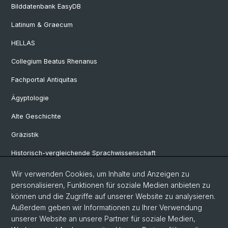
Bilddatenbank EasyDB
Latinum & Graecum
HELLAS
Collegium Beatus Rhenanus
Fachportal Antiquitas
Ägyptologie
Alte Geschichte
Gräzistik
Historisch-vergleichende Sprachwissenschaft
Klassische Archäologie
Wir verwenden Cookies, um Inhalte und Anzeigen zu
personalisieren, Funktionen für soziale Medien anbieten zu
Latinistik
können und die Zugriffe auf unserer Website zu analysieren.
Außerdem geben wir Informationen zu Ihrer Verwendung
Ur- und Frühgeschichtliche und Provinzialrömische Archäologie
unserer Website an unsere Partner für soziale Medien,
Vindonissa-Professur