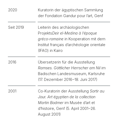
2020
Kuratorin der ägyptischen Sammlung
der Fondation Gandur pour l’art, Genf
Seit 2019
Leiterin des archäologischen
Projekts
Deir el-Medina à l’époque
gréco-romaine
in Kooperation mit dem
Institut français d’archéologie orientale
(IFAO) in Kairo
2016
Übersetzerin für die Ausstellung
Ramses. Göttlicher Herrscher am Nil
im
Badischen Landesmuseum, Karlsruhe
(17. Dezember 2016‒18. Juni 2017)
2001
Co-Kuratorin der Ausstellung
Sortir au
Jour. Art égyptien de la collection
Martin Bodmer
im Musée d’art et
d’histoire, Genf (5. April 2001‒26.
August 2001)