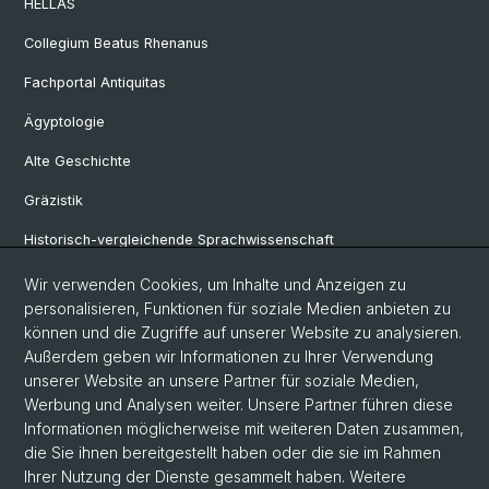
HELLAS
Collegium Beatus Rhenanus
Fachportal Antiquitas
Ägyptologie
Alte Geschichte
Gräzistik
Historisch-vergleichende Sprachwissenschaft
Klassische Archäologie
Wir verwenden Cookies, um Inhalte und Anzeigen zu
personalisieren, Funktionen für soziale Medien anbieten zu
Latinistik
können und die Zugriffe auf unserer Website zu analysieren.
Außerdem geben wir Informationen zu Ihrer Verwendung
Ur- und Frühgeschichtliche und Provinzialrömische Archäologie
unserer Website an unsere Partner für soziale Medien,
Vindonissa-Professur
Werbung und Analysen weiter. Unsere Partner führen diese
Informationen möglicherweise mit weiteren Daten zusammen,
die Sie ihnen bereitgestellt haben oder die sie im Rahmen
Ihrer Nutzung der Dienste gesammelt haben. Weitere
© Universität Basel