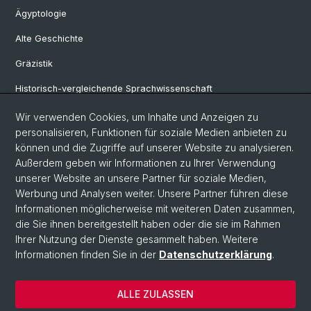
Ägyptologie
Alte Geschichte
Gräzistik
Historisch-vergleichende Sprachwissenschaft
Klassische Archäologie
Wir verwenden Cookies, um Inhalte und Anzeigen zu
personalisieren, Funktionen für soziale Medien anbieten zu
Latinistik
können und die Zugriffe auf unserer Website zu analysieren.
Außerdem geben wir Informationen zu Ihrer Verwendung
Ur- und Frühgeschichtliche und Provinzialrömische Archäologie
unserer Website an unsere Partner für soziale Medien,
Vindonissa-Professur
Werbung und Analysen weiter. Unsere Partner führen diese
Informationen möglicherweise mit weiteren Daten zusammen,
die Sie ihnen bereitgestellt haben oder die sie im Rahmen
Ihrer Nutzung der Dienste gesammelt haben. Weitere
© Universität Basel
Informationen finden Sie in der
Datenschutzerklärung
.
Philosophisch-Historische Fakultät
Home
ALLE ZULASSEN
Datenschutzerklärung