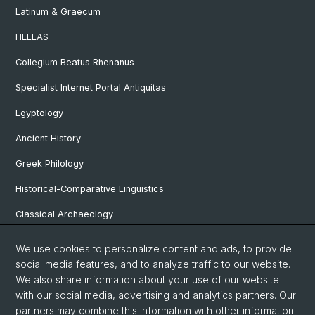
Latinum & Graecum
HELLAS
Collegium Beatus Rhenanus
Specialist Internet Portal Antiquitas
Egyptology
Ancient History
Greek Philology
Historical-Comparative Linguistics
Classical Archaeology
Latin Philology
We use cookies to personalize content and ads, to provide
social media features, and to analyze traffic to our website.
Pre- and Protohistorical and Provincial Roman Archaeology
We also share information about your use of our website
Vindonissa Professorship
with our social media, advertising and analytics partners. Our
partners may combine this information with other information