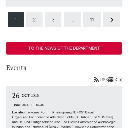
1
2
3
...
11
TO THE NEWS OF THE DEPARTMENT
Events
RSS
iCal
26
OCT 2026
Time:
09:00 - 16:30
Location:
eikones Forum, Rheinsprung 11, 4051 Basel
Organizer:
Fachbereiche Alte Geschichte (S. Hübner und S. Bühler)
und Ur- und Frühgeschichtlliche und Provinzialrömische Archäologie
(Vindonissa-Professur) (Ana Z. Maspoli), sowie die Schweizerische