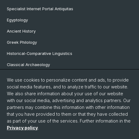
Specialist Internet Portal Antiquitas
Egyptology
Ancient History
Greek Philology
Historical-Comparative Linguistics
Classical Archaeology
Latin Philology
We use cookies to personalize content and ads, to provide
social media features, and to analyze traffic to our website.
Pre- and Protohistorical and Provincial Roman Archaeology
We also share information about your use of our website
Vindonissa Professorship
with our social media, advertising and analytics partners. Our
partners may combine this information with other information
that you have provided to them or that they have collected
as part of your use of the services. Further information in the
© University of Basel
Privacy policy
.
Faculty of Humanities and Social Sciences