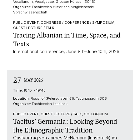
Vesalianum, Vesalgasse, Grosser Hörsaal (EO.16)
Organizer:
Fachbereich Historisch-vergleichende
Sprachwissenschaft
PUBLIC EVENT, CONGRESS / CONFERENCE / SYMPOSIUM,
GUEST LECTURE / TALK
Tracing Albanian in Time, Space, and
Texts
International conference, June 8th–June 10th, 2026
27
MAY 2026
Time:
18:15 - 19:45
Location:
Rosshof (Petersgraben 51), Tagungsraum 306
Organizer:
Fachbereich Latinistik
PUBLIC EVENT, GUEST LECTURE / TALK, COLLOQUIUM
Tacitus’ Germania: Looking Beyond
the Ethnographic Tradition
Gastvortrag von James McNamara (Innsbruck) im