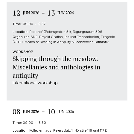
-
12
13
JUN 2026
JUN 2026
Time:
09:00 - 13:57
Location:
Rosshof (Petersgraben 51), Tagungsraum 306
Organizer:
SNF-Projekt Citation, Indirect Transmission, Exegesis
(CITE). Modes of Reading in Antiquity & Fachbereich Latinistik
WORKSHOP
Skipping through the meadow.
Miscellanies and anthologies in
antiquity
International workshop
-
08
10
JUN 2026
JUN 2026
Time:
09:00 - 15:30
Location:
Kollegienhaus, Petersplatz 1, Hörsäle 116 und 117 &