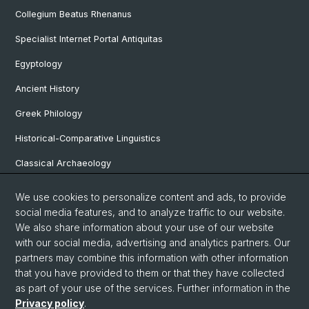
Collegium Beatus Rhenanus
Specialist Internet Portal Antiquitas
Egyptology
Ancient History
Greek Philology
Historical-Comparative Linguistics
Classical Archaeology
Latin Philology
We use cookies to personalize content and ads, to provide
social media features, and to analyze traffic to our website.
Pre- and Protohistorical and Provincial Roman Archaeology
We also share information about your use of our website
Vindonissa Professorship
with our social media, advertising and analytics partners. Our
partners may combine this information with other information
that you have provided to them or that they have collected
as part of your use of the services. Further information in the
© University of Basel
Privacy policy
.