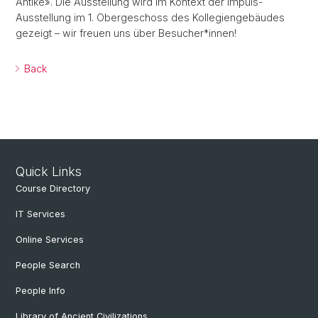
Antike». Die Ausstellung wird im Kontext der Impuls-
Ausstellung im 1. Obergeschoss des Kollegiengebäudes
gezeigt – wir freuen uns über Besucher*innen!
Back
Quick Links
Course Directory
IT Services
Online Services
People Search
People Info
Library of Ancient Civilizations