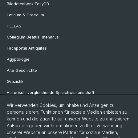
Bilddatenbank EasyDB
Latinum & Graecum
HELLAS
Collegium Beatus Rhenanus
Fachportal Antiquitas
Ägyptologie
Alte Geschichte
Gräzistik
Historisch-vergleichende Sprachwissenschaft
Klassische Archäologie
Wir verwenden Cookies, um Inhalte und Anzeigen zu
personalisieren, Funktionen für soziale Medien anbieten zu
Latinistik
können und die Zugriffe auf unserer Website zu analysieren.
Außerdem geben wir Informationen zu Ihrer Verwendung
Ur- und Frühgeschichtliche und Provinzialrömische Archäologie
unserer Website an unsere Partner für soziale Medien,
Vindonissa-Professur