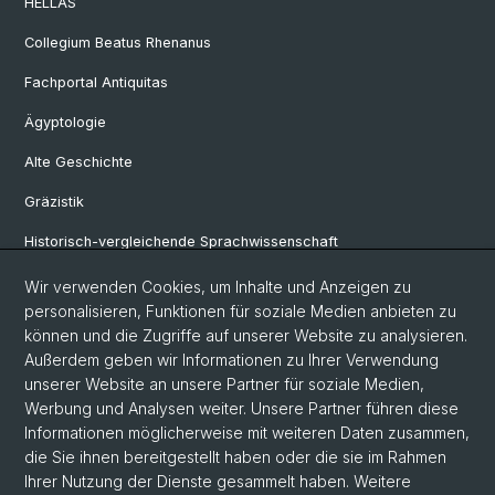
HELLAS
Collegium Beatus Rhenanus
Fachportal Antiquitas
Ägyptologie
Alte Geschichte
Gräzistik
Historisch-vergleichende Sprachwissenschaft
Klassische Archäologie
Wir verwenden Cookies, um Inhalte und Anzeigen zu
personalisieren, Funktionen für soziale Medien anbieten zu
Latinistik
können und die Zugriffe auf unserer Website zu analysieren.
Außerdem geben wir Informationen zu Ihrer Verwendung
Ur- und Frühgeschichtliche und Provinzialrömische Archäologie
unserer Website an unsere Partner für soziale Medien,
Vindonissa-Professur
Werbung und Analysen weiter. Unsere Partner führen diese
Informationen möglicherweise mit weiteren Daten zusammen,
die Sie ihnen bereitgestellt haben oder die sie im Rahmen
Ihrer Nutzung der Dienste gesammelt haben. Weitere
© Universität Basel