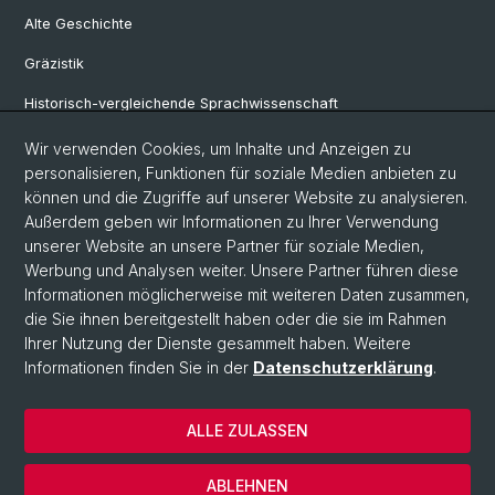
Alte Geschichte
Gräzistik
Historisch-vergleichende Sprachwissenschaft
Klassische Archäologie
Wir verwenden Cookies, um Inhalte und Anzeigen zu
personalisieren, Funktionen für soziale Medien anbieten zu
Latinistik
können und die Zugriffe auf unserer Website zu analysieren.
Außerdem geben wir Informationen zu Ihrer Verwendung
Ur- und Frühgeschichtliche und Provinzialrömische Archäologie
unserer Website an unsere Partner für soziale Medien,
Vindonissa-Professur
Werbung und Analysen weiter. Unsere Partner führen diese
Informationen möglicherweise mit weiteren Daten zusammen,
die Sie ihnen bereitgestellt haben oder die sie im Rahmen
Ihrer Nutzung der Dienste gesammelt haben. Weitere
© Universität Basel
Informationen finden Sie in der
Datenschutzerklärung
.
Philosophisch-Historische Fakultät
Home
ALLE ZULASSEN
Datenschutzerklärung
Impressum
ABLEHNEN