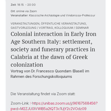
Zeit:
18:15 - 20:00
Ort:
online via Zoom
Veranstalter:
Klassische Archäologie und Vindonissa-Professur
VERANSTALTUNGEN, ÖFFENTLICHE VERANSTALTUNG,
GASTVORLESUNG / VORTRAG, KOLLOQUIUM / SEMINAR
Colonial interaction in Early Iron
Age Southern Italy: settlement,
society and funerary practices in
Calabria at the dawn of Greek
colonization
Vortrag von Dr. Francesco Quondam (Basel) im
Rahmen des Forschungskolloquiums
Die Veranstaltung findet via Zoom statt:
Zoom-Link:
https://unibas.zoom.us/j/96167568456?
pwd=M2ZJU0lVWlB5a2tQT3c1UjY2c2VOdz09