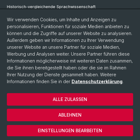
Historisch-vergleichende Sprachwissenschaft
Klassische Archäologie
Wir verwenden Cookies, um Inhalte und Anzeigen zu
personalisieren, Funktionen für soziale Medien anbieten zu
Latinistik
können und die Zugriffe auf unserer Website zu analysieren.
Außerdem geben wir Informationen zu Ihrer Verwendung
Ur- und Frühgeschichtliche und Provinzialrömische Archäologie
unserer Website an unsere Partner für soziale Medien,
Vindonissa-Professur
Werbung und Analysen weiter. Unsere Partner führen diese
Informationen möglicherweise mit weiteren Daten zusammen,
die Sie ihnen bereitgestellt haben oder die sie im Rahmen
Ihrer Nutzung der Dienste gesammelt haben. Weitere
© Universität Basel
Informationen finden Sie in der
Datenschutzerklärung
.
Philosophisch-Historische Fakultät
Home
ALLE ZULASSEN
Datenschutzerklärung
Impressum
ABLEHNEN
Kontakt & Öffnungszeiten
Cookies
EINSTELLUNGEN BEARBEITEN