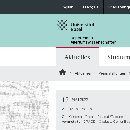
English
Français
Studienang
Departement
Altertumswissenschaften
Aktuelles
Studiu
Aktuelles
Veranstaltungen
News
Studieninteressierte
Doktoratsprogramm
Forschungsveranstaltungen
Leitung & Organisation
Ägyptologie
Publikationen
Lehrveranstaltungen
Collegium Beatus Rhenanus (CBR)
Bibliothek
Latinistik
12
MAI 2022
Newsletter
Berufseinstieg
Fachverbände & Kooperationen
Historisch-vergleichende
Zeit:
17:00 - 20:00
Sprachwissenschaft
Ort:
Kaisersaal Theater Fauteuil/Tabourettli
Veranstalter:
GRACE – Graduate Center Bas