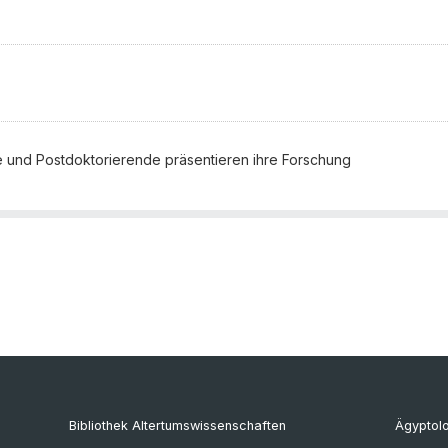
de und Postdoktorierende präsentieren ihre Forschung
Bibliothek Altertumswissenschaften
Ägyptol