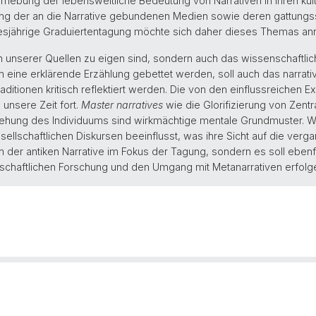
ebung der lebensweltliche Bedeutung von Narrativen in ihren kultu
 der an die Narrative gebundenen Medien sowie deren gattungssp
diesjährige Graduiertentagung möchte sich daher dieses Themas 
en unserer Quellen zu eigen sind, sondern auch das wissenschaftli
 eine erklärende Erzählung gebettet werden, soll auch das narra
aditionen kritisch reflektiert werden. Die von den einflussreichen
n unsere Zeit fort.
Master narratives
wie die Glorifizierung von Zentr
stehung des Individuums sind wirkmächtige mentale Grundmuster. W
esellschaftlichen Diskursen beeinflusst, was ihre Sicht auf die ver
n der antiken Narrative im Fokus der Tagung, sondern es soll ebenfa
schaftlichen Forschung und den Umgang mit Metanarrativen erfolg