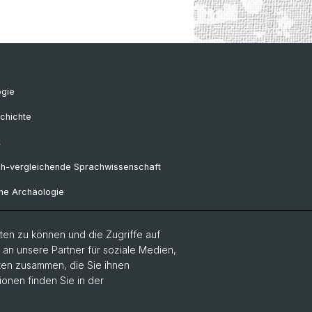
ogie
chichte
k
ch-vergleichende Sprachwissenschaft
he Archäologie
en zu können und die Zugriffe auf
Frühgeschichtliche und
n unsere Partner für soziale Medien,
alrömische Archäologie
aten zusammen, die Sie ihnen
ionen finden Sie in der
sa-Professur