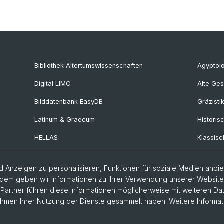
Bibliothek Altertumswissenschaften
Ägyptol
Digital LIMC
Alte Ges
Bilddatenbank EasyDB
Gräzisti
Latinum & Graecum
Historis
HELLAS
Klassisc
Collegium Beatus Rhenanus
Latinistik
 Anzeigen zu personalisieren, Funktionen für soziale Medien anbiet
Fachportal Antiquitas
Ur- und 
dem geben wir Informationen zu Ihrer Verwendung unserer Website a
Provinzi
artner führen diese Informationen möglicherweise mit weiteren D
Rahmen Ihrer Nutzung der Dienste gesammelt haben. Weitere Informat
Vindonis