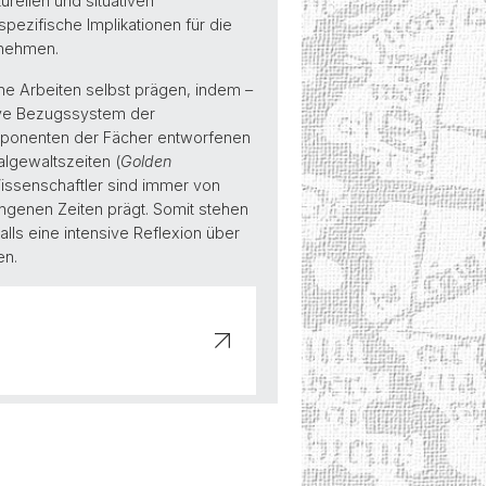
rellen und situativen
ezifische Implikationen für die
annehmen.
che Arbeiten selbst prägen, indem –
tive Bezugssystem der
 Exponenten der Fächer entworfenen
algewaltszeiten (
Golden
issenschaftler sind immer von
gangenen Zeiten prägt. Somit stehen
lls eine intensive Reflexion über
en.