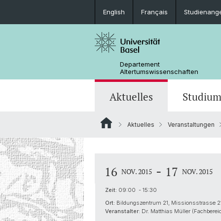
English
Français
Studienang
Departement
Altertumswissenschaften
Aktuelles
Studiu
Aktuelles
Veranstaltungen
News
Studieninteressierte
Doktoratsprogramm
Forschungsveranstaltungen
Leitung & Organisation
Ägyptologie
Publikationen
Lehrveranstaltungen
Collegium Beatus Rhenanus (CBR)
Bibliothek
Latinistik
-
16
17
NOV. 2015
NOV. 2015
Newsletter
Berufseinstieg
Fachverbände & Kooperationen
Historisch-vergleichende
Zeit:
09:00 - 15:30
Sprachwissenschaft
Ort:
Bildungszentrum 21, Missionsstrasse 2
Veranstalter:
Dr. Matthias Müller (Fachberei