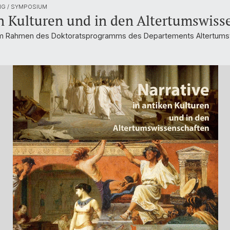
G / SYMPOSIUM
en Kulturen und in den Altertumswiss
 im Rahmen des Doktoratsprogramms des Departements Altertumsw