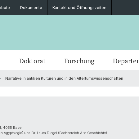
ebote
Dokumente
Kontakt und Öffnungszeiten
m
Doktorat
Forschung
Departe
Narrative in antiken Kulturen und in den Altertumswissenschaften
Veranstaltungen
Studierende
Promotionsfächer
Publikationen
Personen
Alte Geschichte
Medien
Studie
Abschl
Berufli
Klassi
Ausschreibungen und offene Stellen
Latinum & Graecum
Mediatheken & Sammlungen
Gräzistik
Social
Studie
Servic
Vindon
Veranstaltungsarchiv
Scientific Advisory Board
Ur- und Frühgeschichtliche und
Dr. Da
Provinzialrömische Archäologie
1, 4055 Basel
ch Ägyptologie) und Dr. Laura Diegel (Fachbereich Alte Geschichte)