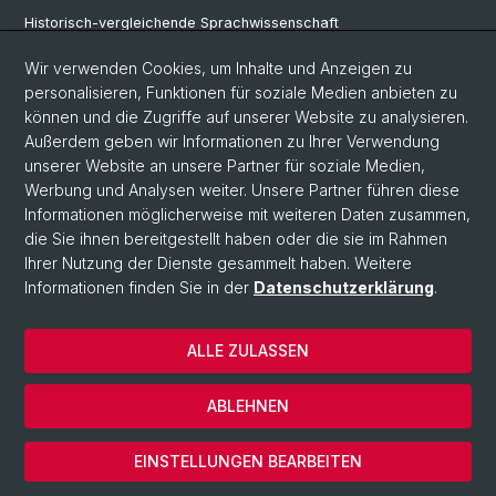
Historisch-vergleichende Sprachwissenschaft
Klassische Archäologie
Wir verwenden Cookies, um Inhalte und Anzeigen zu
personalisieren, Funktionen für soziale Medien anbieten zu
Latinistik
können und die Zugriffe auf unserer Website zu analysieren.
Außerdem geben wir Informationen zu Ihrer Verwendung
Ur- und Frühgeschichtliche und Provinzialrömische Archäologie
unserer Website an unsere Partner für soziale Medien,
Vindonissa-Professur
Werbung und Analysen weiter. Unsere Partner führen diese
Informationen möglicherweise mit weiteren Daten zusammen,
die Sie ihnen bereitgestellt haben oder die sie im Rahmen
Ihrer Nutzung der Dienste gesammelt haben. Weitere
© Universität Basel
Informationen finden Sie in der
Datenschutzerklärung
.
Philosophisch-Historische Fakultät
Home
ALLE ZULASSEN
Datenschutzerklärung
Impressum
ABLEHNEN
Kontakt & Öffnungszeiten
Cookies
EINSTELLUNGEN BEARBEITEN