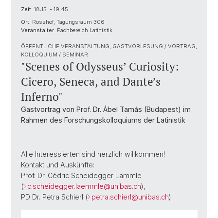
Zeit:
18:15 - 19:45
Ort:
Rosshof, Tagungsraum 306
Veranstalter:
Fachbereich Latinistik
ÖFFENTLICHE VERANSTALTUNG, GASTVORLESUNG / VORTRAG,
KOLLOQUIUM / SEMINAR
"Scenes of Odysseus’ Curiosity:
Cicero, Seneca, and Dante’s
Inferno"
Gastvortrag von Prof. Dr. Ábel Tamás (Budapest) im
Rahmen des Forschungskolloquiums der Latinistik
Alle Interessierten sind herzlich willkommen!
Kontakt und Auskünfte:
Prof. Dr. Cédric Scheidegger Lämmle
(
c.scheidegger.laemmle@
unibas.ch
),
PD Dr. Petra Schierl (
petra.schierl@
unibas.ch
)