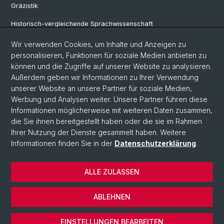
Gräzistik
Historisch-vergleichende Sprachwissenschaft
Klassische Archäologie
Wir verwenden Cookies, um Inhalte und Anzeigen zu
personalisieren, Funktionen für soziale Medien anbieten zu
Latinistik
können und die Zugriffe auf unserer Website zu analysieren.
Außerdem geben wir Informationen zu Ihrer Verwendung
Ur- und Frühgeschichtliche und Provinzialrömische Archäologie
unserer Website an unsere Partner für soziale Medien,
Vindonissa-Professur
Werbung und Analysen weiter. Unsere Partner führen diese
Informationen möglicherweise mit weiteren Daten zusammen,
die Sie ihnen bereitgestellt haben oder die sie im Rahmen
Ihrer Nutzung der Dienste gesammelt haben. Weitere
© Universität Basel
Informationen finden Sie in der
Datenschutzerklärung
.
Philosophisch-Historische Fakultät
Home
ALLE ZULASSEN
Datenschutzerklärung
Impressum
ABLEHNEN
Kontakt & Öffnungszeiten
Cookies
EINSTELLUNGEN BEARBEITEN