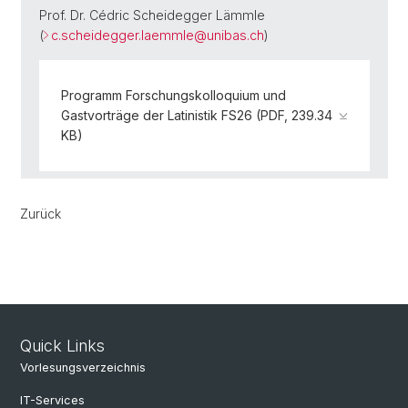
Prof. Dr. Cédric Scheidegger Lämmle
(
c.scheidegger.laemmle@
unibas.ch
)
Programm Forschungskolloquium und
Gastvorträge der Latinistik FS26 (PDF, 239.34
KB)
Zurück
Quick Links
Vorlesungsverzeichnis
IT-Services